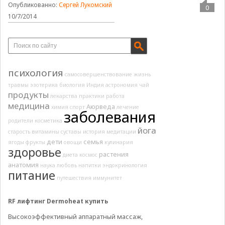
Опубликованно:
Сергей Лукомский
0
10/7/2014
психология
самосовершенствование
жизнь
травмы
эзотерика
биология
Индия
астрономия
чай
продукты
лекарства
практики
работа
медицина
Аюрведа
химия
спорт
лечение
заболевания
родители
косметика
йога
старость
витамины
суставы
история
медитации
дети
семья
ягоды
фрукты
овощи
кулинария
здоровье
растения
диета
космос
анатомия
наука
любовь
напитки
эндокринология
питание
путешествия
иммунитет
RF лифтинг Dermoheat купить
Высокоэффективный аппаратный массаж,