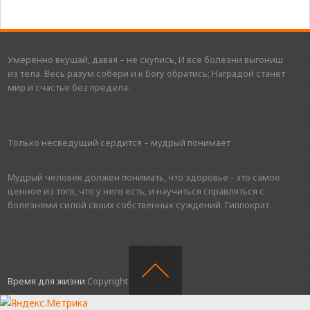
Умеренно вкушай, давая – не скупись, И все болезни выгониш
из тела. Весь разум собери и к Богу обратись; Наградой станет
мир и счастье без предела.
Только несведущий сердится – мудрый понимает
Мудрый человек должен понимать, что здоровье - это самое
ценное из того, что у него есть, и научиться справляться с
болезнями силой своих собственных суждений. Гиппократ.
Время для жизни
Copyright © 2018.