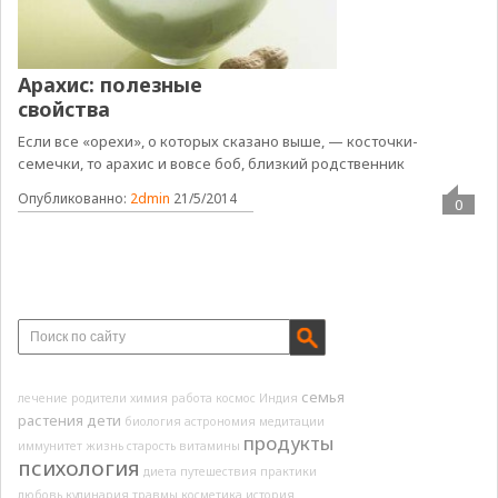
Арахис: полезные
свойства
Если все «орехи», о которых сказано выше, — косточки-
семечки, то арахис и вовсе боб, близкий родственник
Опубликованно:
2dmin
21/5/2014
0
семья
лечение
родители
химия
работа
космос
Индия
растения
дети
биология
астрономия
медитации
продукты
иммунитет
жизнь
старость
витамины
психология
диета
путешествия
практики
любовь
кулинария
травмы
косметика
история