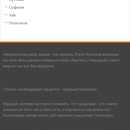
Суфизм
Чай
Полезное
Умеренно вкушай, давая – не скупись, И все болезни выгониш
из тела. Весь разум собери и к Богу обратись; Наградой станет
мир и счастье без предела.
Только несведущий сердится – мудрый понимает
Мудрый человек должен понимать, что здоровье - это самое
ценное из того, что у него есть, и научиться справляться с
болезнями силой своих собственных суждений. Гиппократ.