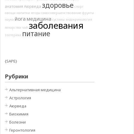
здоровье
анатомия
Аюрведа
спорт
овощи
напитки
ягоды
самосовершенствование
фрукты
йога
медицина
наука
суставы
эндокринология
заболевания
лекарства
чай
питание
эзотерика
{SAPE}
Рубрики
Альтернативная медицина
Астрология
Аюрведа
Биохимия
Болезни
Геронтология