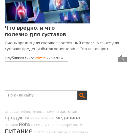
Что вредно, и что
полезно для суставов
Очень вредно для суставов постоянный стресс. А также для
суставов вреден избыток холестерина. Это не говорит
Опубликованно:
2dmin
27/5/2014
0
растения
история
любовь
жизнь
витамины
продукты
медицина
космос
лечение
йога
напитки
косметика
спорт
эндокринология
питание
родители
самосовершенствование