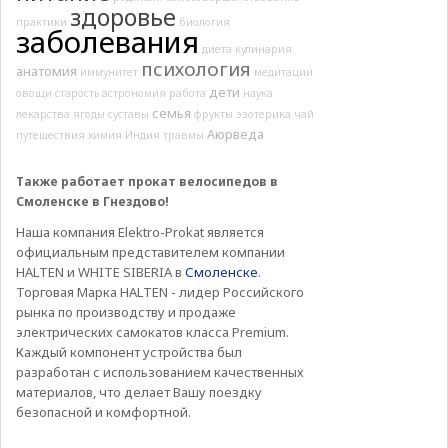
здоровье
практики
биология
заболевания
диета
кулинария
психология
анатомия
иммунитет
медитации
дети
овощи
старость
астрономия
работа
наука
семья
лекарства
ягоды
суставы
фрукты
эзотерика
чай
Аюрведа
путешествия
химия
Индия
травмы
Также работает прокат велосипедов в
Смоленске в Гнездово!
Наша компания Elektro-Prokat является
официальным представителем компании
HALTEN и WHITE SIBERIA в
Смоленске
.
Торговая Марка HALTEN - лидер Российского
рынка по производству и продаже
электрических самокатов класса Premium.
Каждый компонент устройства был
разработан с использованием качественных
материалов, что делает Вашу поездку
безопасной и комфортной.