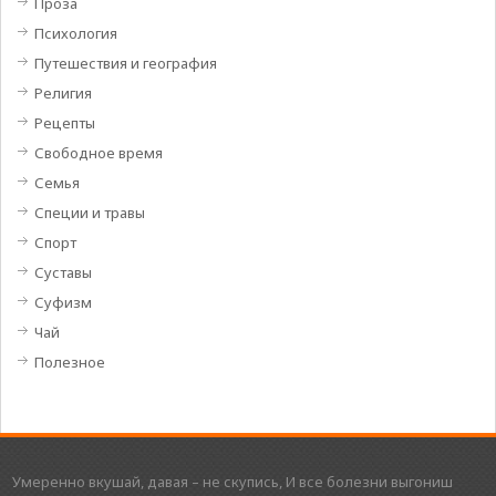
Проза
Психология
Путешествия и география
Религия
Рецепты
Свободное время
Семья
Специи и травы
Спорт
Суставы
Суфизм
Чай
Полезное
Умеренно вкушай, давая – не скупись, И все болезни выгониш