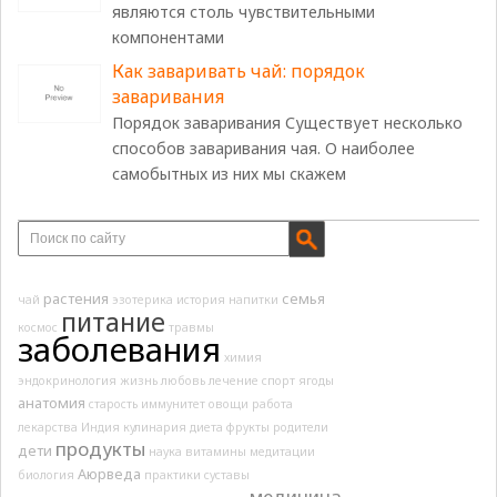
являются столь чувствительными
компонентами
Как заваривать чай: порядок
заваривания
Порядок заваривания Существует несколько
способов заваривания чая. О наиболее
самобытных из них мы скажем
растения
семья
чай
эзотерика
история
напитки
питание
космос
травмы
заболевания
химия
эндокринология
жизнь
любовь
лечение
спорт
ягоды
анатомия
старость
иммунитет
овощи
работа
лекарства
Индия
кулинария
диета
фрукты
родители
продукты
дети
наука
витамины
медитации
Аюрведа
биология
практики
суставы
медицина