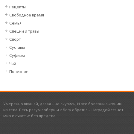
Рецепты
Свободное время
Семья
Специи и травы
Спорт
Суставы
Суфизм
Чай
Полезное
Умеренно вкушай, давая – не скупись, И все болезни выгониш
из тела. Весь разум собери и к Богу обратись; Наградой станет
мир и счастье без предела.