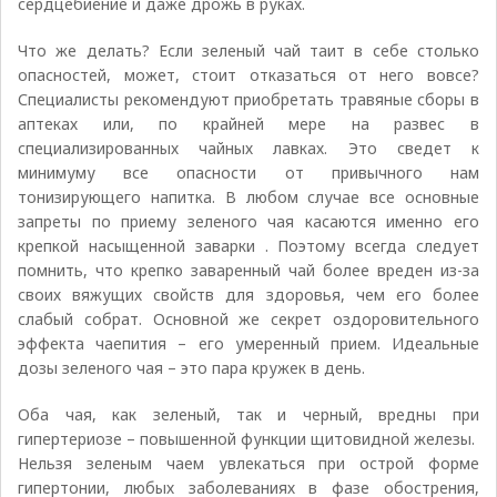
сердцебиение и даже дрожь в руках.
Что же делать? Если зеленый чай таит в себе столько
опасностей, может, стоит отказаться от него вовсе?
Специалисты рекомендуют приобретать травяные сборы в
аптеках или, по крайней мере на развес в
специализированных чайных лавках. Это сведет к
минимуму все опасности от привычного нам
тонизирующего напитка. В любом случае все основные
запреты по приему зеленого чая касаются именно его
крепкой насыщенной заварки . Поэтому всегда следует
помнить, что крепко заваренный чай более вреден из-за
своих вяжущих свойств для здоровья, чем его более
слабый собрат. Основной же секрет оздоровительного
эффекта чаепития – его умеренный прием. Идеальные
дозы зеленого чая – это пара кружек в день.
Оба чая, как зеленый, так и черный, вредны при
гипертериозе – повышенной функции щитовидной железы.
Нельзя зеленым чаем увлекаться при острой форме
гипертонии, любых заболеваниях в фазе обострения,