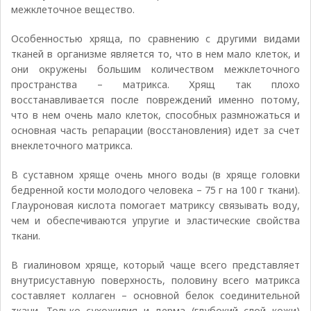
межклеточное вещество.
Особенностью хряща, по сравнению с другими видами
тканей в организме является то, что в нем мало клеток, и
они окружены большим количеством межклеточного
пространства – матрикса. Хрящ так плохо
восстанавливается после повреждений именно потому,
что в нем очень мало клеток, способных размножаться и
основная часть репарации (восстановления) идет за счет
внеклеточного матрикса.
В суставном хряще очень много воды (в хряще головки
бедренной кости молодого человека – 75 г на 100 г ткани).
Глауроновая кислота помогает матриксу связывать воду,
чем и обеспечиваются упругие и эластические свойства
ткани.
В гиалиновом хряще, который чаще всего представляет
внутрисуставную поверхность, половину всего матрикса
составляет коллаген – основной белок соединительной
ткани. Только сухожилия и дерма (глубокий слой кожи)