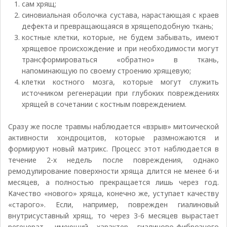
сам хрящ;
синовиальная оболочка сустава, нарастающая с краев
дефекта и превращающаяся в хрящеподобную ткань;
костные клетки, которые, не будем забывать, имеют
хрящевое происхождение и при необходимости могут
трансформироваться «обратно» в ткань,
напоминающую по своему строению хрящевую;
клетки костного мозга, которые могут служить
источником регенерации при глубоких повреждениях
хрящей в сочетании с костным повреждением.
Сразу же после травмы наблюдается «взрыв» митоической
активности хондроцитов, которые размножаются и
формируют новый матрикс. Процесс этот наблюдается в
течение 2-х недель после повреждения, однако
ремодулирование поверхности хряща длится не менее 6-и
месяцев, а полностью прекращается лишь через год.
Качество «нового» хряща, конечно же, уступает качеству
«старого». Если, например, поврежден гиалиновый
внутрисуставный хрящ, то через 3-6 месяцев вырастает
регенерат, имеющий характер гиалиново-фиброзного