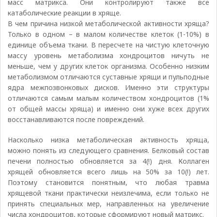
масс матрикса. Они контролируют также все
катаболические реакции в хряще.
В чем причина низкой метаболической активности хряща?
Только в одном – в малом количестве клеток (1-10%) в
единице объема ткани. В пересчете на чистую клеточную
массу уровень метаболизма хондроцитов ничуть не
меньше, чем у других клеток организма. Особенно низким
метаболизмом отличаются суставные хрящи и пульподные
ядра межпозвонковых дисков. Именно эти структуры
отличаются самым малым количеством хондроцитов (1%
от общей массы хряща) и именно они хуже всех других
восстанавливаются после повреждений.
Насколько низка метаболическая активность хряща,
можно понять из следующего сравнения. Белковый состав
печени полностью обновляется за 4(!) дня. Коллаген
хрящей обновляется всего лишь на 50% за 10(!) лет.
Поэтому становится понятным, что любая травма
хрящевой ткани практически неизлечима, если только не
принять специальных мер, направленных на увеличение
числа хондроцитов, которые сформируют новый матрикс.