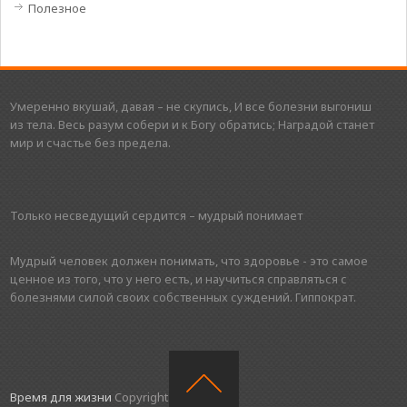
Полезное
Умеренно вкушай, давая – не скупись, И все болезни выгониш
из тела. Весь разум собери и к Богу обратись; Наградой станет
мир и счастье без предела.
Только несведущий сердится – мудрый понимает
Мудрый человек должен понимать, что здоровье - это самое
ценное из того, что у него есть, и научиться справляться с
болезнями силой своих собственных суждений. Гиппократ.
Время для жизни
Copyright © 2016.