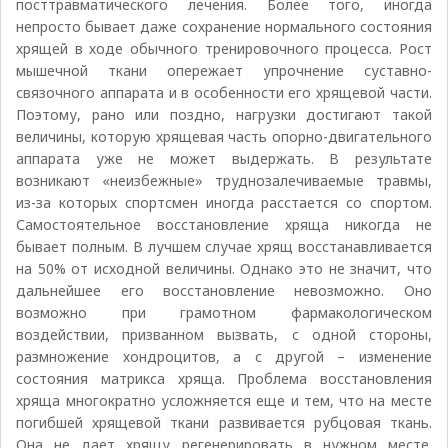
посттравматического лечения. Более того, иногда
непросто бывает даже сохранение нормального состояния
хрящей в ходе обычного тренировочного процесса. Рост
мышечной ткани опережает упрочнение суставно-
связочного аппарата и в особенности его хрящевой части.
Поэтому, рано или поздно, нагрузки достигают такой
величины, которую хрящевая часть опорно-двигательного
аппарата уже не может выдержать. В результате
возникают «неизбежные» труднозалечиваемые травмы,
из-за которых спортсмен иногда расстается со спортом.
Самостоятельное восстановление хряща никогда не
бывает полным. В лучшем случае хрящ восстанавливается
на 50% от исходной величины. Однако это не значит, что
дальнейшее его восстановление невозможно. Оно
возможно при грамотном фармакологическом
воздействии, призванном вызвать, с одной стороны,
размножение хондроцитов, а с другой – изменение
состояния матрикса хряща. Проблема восстановления
хряща многократно усложняется еще и тем, что на месте
погибшей хрящевой ткани развивается рубцовая ткань.
Она не дает хрящу регенерировать в нужном месте.