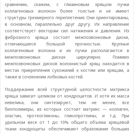
сравнению, скажем, с глиаиновым хрящом пучки
коллагеновых волокон более толстые и не имеют
структуры трехмерного переплетения. Они ориентированы,
в основном, параллельно друг другу. Их направление
соответствует векторам сил натяжения и давления. Из
фиброзного хряща состоят межпозвонковые диски,
отличающиеся большой прочностью. Крупные
коллагеновые волокна и их пучки располагаются в
межпозвонковых дисках циркулярно. Помимо
межпозвонковых дисков волокнистый хрящ находится в
местах прикрепления сухожилий к костям или хрящам, а
также в сочленении лобковых костей.
Поддержание всей структурной целостности матрикса
хряща зависит целиком от хондроцитов. И хотя их масса
невелика, они синтезируют, тем не менее, все
биополимеры, из которых состоит матрикс — коллаген,
эластин, протеогликоны, гликопротеины, и т.д. При
удельном весе от 1 до 10% общего объема хрящевой
ткани хондроциты обеспечивают образование больших