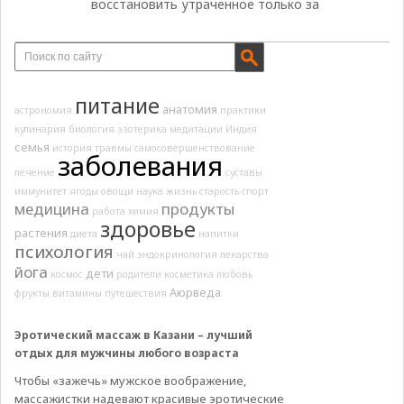
восстановить утраченное только за
питание
анатомия
астрономия
практики
кулинария
биология
эзотерика
медитации
Индия
семья
история
травмы
самосовершенствование
заболевания
лечение
суставы
иммунитет
ягоды
овощи
наука
жизнь
старость
спорт
медицина
продукты
работа
химия
здоровье
растения
диета
напитки
психология
чай
эндокринология
лекарства
йога
дети
космос
родители
косметика
любовь
Аюрведа
фрукты
витамины
путешествия
Эротический массаж в Казани – лучший
отдых для мужчины любого возраста
Чтобы «зажечь» мужское воображение,
массажистки надевают красивые эротические