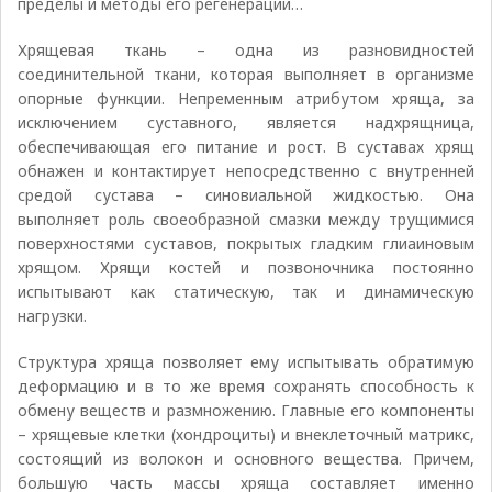
пределы и методы его регенерации…
Хрящевая ткань – одна из разновидностей
соединительной ткани, которая выполняет в организме
опорные функции. Непременным атрибутом хряща, за
исключением суставного, является надхрящница,
обеспечивающая его питание и рост. В суставах хрящ
обнажен и контактирует непосредственно с внутренней
средой сустава – синовиальной жидкостью. Она
выполняет роль своеобразной смазки между трущимися
поверхностями суставов, покрытых гладким глиаиновым
хрящом. Хрящи костей и позвоночника постоянно
испытывают как статическую, так и динамическую
нагрузки.
Структура хряща позволяет ему испытывать обратимую
деформацию и в то же время сохранять способность к
обмену веществ и размножению. Главные его компоненты
– хрящевые клетки (хондроциты) и внеклеточный матрикс,
состоящий из волокон и основного вещества. Причем,
большую часть массы хряща составляет именно