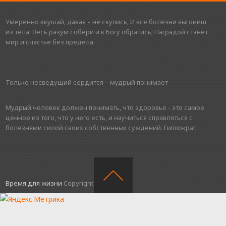
Умеренно вкушай, давая – не скупись, И все болезни выгониш
из тела. Весь разум собери и к Богу обратись; Наградой станет
мир и счастье без предела.
Только несведущий сердится – мудрый понимает
Мудрый человек должен понимать, что здоровье - это самое
ценное из того, что у него есть, и научиться справляться с
болезнями силой своих собственных суждений. Гиппократ.
Время для жизни
Copyright © 2016.