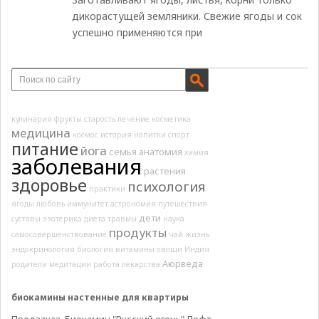
дикорастущей земляники. Свежие ягоды и сок
успешно применяются при
кулинария
фрукты
старость
лечение
косметика
медицина
космос
история
напитки
спорт
питание
йога
семья
анатомия
химия
заболевания
растения
здоровье
психология
практики
ягоды
любовь
иммунитет
астрономия
путешествия
дети
суставы
эзотерика
диета
травмы
наука
продукты
самосовершенствование
чай
жизнь
эндокринология
биология
витамины
овощи
Индия
Аюрведа
родители
медитации
работа
лекарства
биокамины настенные для квартиры