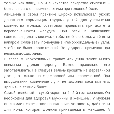
только как пищу, но и в качестве лекарства египтяне –
больше всего он применялся ими при головной боли.
Авиценна в своей практике широко использовал укроп:
давал его кормилицам грудных детей для увеличения
количества молока, советовал принимать при икоте и
переполненности желудка. При рези в кишечнике
советовал делать клизмы, чтобы не было боли, а тёплым
напаром смазывать почечуйные (геморроидальные) узлы,
чтобы не было кровотечений. Золу укропа применял при
незаживающих ранах.
В главе о «похотливых» травах Авиценна также много
внимания уделял укропу. Важно правильно его
заготавливать. Не следует зелень крошить на деревянной
доске, а только на фарфоровой или керамической. При
высушивании солнечные лучи не должны касаться его.
Хранить в тёмной банке.
Самый целебный – сухой укроп на 4– 5-й год хранения. Он
необходим для здоровья мужчины и женщины. У мужчин
он снимает физическое напряжение, усталость, даёт силы
для ночи, которая должна принадлежать женщине. А