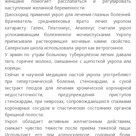
женщине помогает расслабиться и регулировать
наступление желанной беременности.
Диоскорид применял укроп для лечения глазных болезней.
Врачеватель средневековья Крато лечил укропом
катаракту. Гален, Платониус, Апаленус считали укроп
успокаивающим болезненное мочеиспускание. Укропу
приписывали растворяющее мочевые камни свойство.
Салернская школа использовала укроп как ветрогонное.
У армян по утрам больному туберкулёзом лёгких давали
пить горячее молоко, смешанное с щепоткой укропа или
корицы.
Сейчас в научной медицине настой укропа употребляют
при гипертонической болезни, стенокардии, а сухой
экстракт плодов для лечения хронической коронарной
недостаточности, предупреждения приступов
стенокардии, при неврозах, сопровождающихся спазмами
коронарных сосудов и спастических состояниях органов
брюшной полости.
Укроп обладает активным желчегонным действием,
снижает чувство тяжести после приёма тяжёлой пищи.
Используют его при атеросклерозе, головной боли,