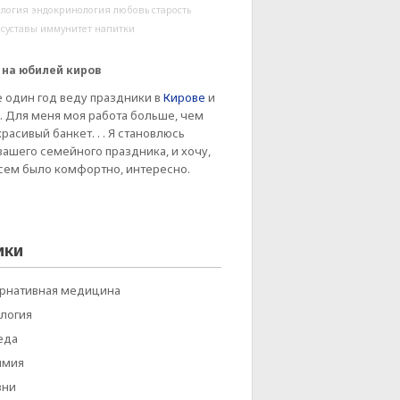
логия
эндокринология
любовь
старость
суставы
иммунитет
напитки
 на юбилей киров
е один год веду праздники в
Кирове
и
. Для меня моя работа больше, чем
расивый банкет. . . Я становлюсь
вашего семейного праздника, и хочу,
сем было комфортно, интересно.
ики
ернативная медицина
логия
еда
имия
зни