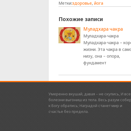
Метки:
здоровье
,
йога
Похожие записи
Муладхара чакра
Муладхара-чакра
Муладхара-чакра – кор
жизни. Эта чакра в сам
низу, она – опора,
фундамент
Умеренно вкушай, давая – не скупись, И все
болезни выгониш из тела. Весь разум собер
к Богу обратись; Наградой станет мир и
счастье без предела.