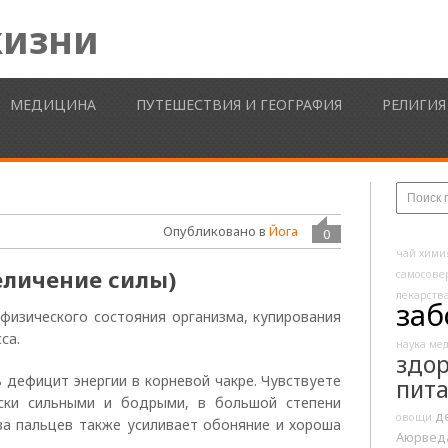
жизни
МЕДИЦИНА
ПУТЕШЕСТВИЯ И ГЕОГРАФИЯ
РЕЛИГИЯ
Опубликовано в
Йога
0
чай
хими
еличение силы)
самосове
лекарств
заб
физического состояния организма, купирования
са.
наука
ме
здо
 дефицит энергии в корневой чакре. Чувствуете
пит
ески сильными и бодрыми, в большой степени
д
овощи
оза пальцев также усиливает обоняние и хороша
Аюрвед