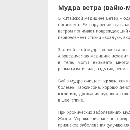
Мудра ветра (вайю-
В китайской медицине Ветер – одн
организма. Ее нарушение вызыва
ветром понимают повреждающий фа
первоэлемент стихии «воздух», вх
Задачей этой мудры является осла
Аюрведическая медицина исходит и
в теле, могут вызывать много
ревматизм, ишиас, вздутия, ревмат
Вайю-мудра очищает
кровь
, сни
болезнь Паркинсона, хорошо дейс
коленях
, дрожания рук, шеи, гол
в шее, спине.
При хронических заболеваниях му
Жизни. Упражнения можно прекра
признаков заболевания (улучшения