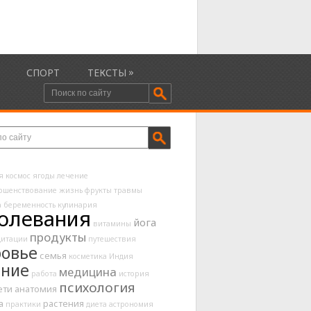
»
СПОРТ
ТЕКСТЫ
я
космос
ягоды
лечение
ршенствование
жизнь
фрукты
травмы
а
беременность
кулинария
олевания
йога
витамины
продукты
дитации
путешествия
ровье
семья
косметика
Индия
ание
медицина
работа
история
психология
ети
анатомия
а
растения
практики
диета
астрономия