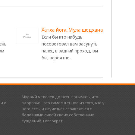
Хатха йога. Мула шодхана
Если бы кто нибудь
ень
посоветовал вам засунуть
ом
палец в задний проход, вы
бы, вероятно,
Мудрый человек должен понимать, что
и и
здоровье - это самое ценное из того, что у
него есть, и научиться справляться с
болезнями силой своих собственных
суждений. Гиппократ.