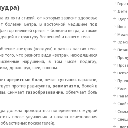
Герон
мудра)
Дети
а из пяти стихий, от которых зависит здоровье
Здор
ет болезни Ветра. В восточной медицине под
Йога
ктор внешней среды – болезни ветра, а также
Меди
одящий в структуру Вселенной и нашего тела.
Орехи
бление «ветра» (воздуха) в разных частях тела.
Пита
з того, что разного вида «ветра», находящиеся
Проду
численные нарушения, в том числе подагру,
Проз
изм, дрожь рук, шеи, головы.
Псих
мает
артритные
боли
, лечит
суставы
, параличи,
Путеш
твует против радикулита,
ревматизма
, болей в
Религ
овы. Снимает
газообразование
, облегчает боль
Реце
Своб
дра должна проводиться попеременно с мудрой
Семь
тить после улучшения и начала исчезновения
Специ
 объективных показателей).
Спор