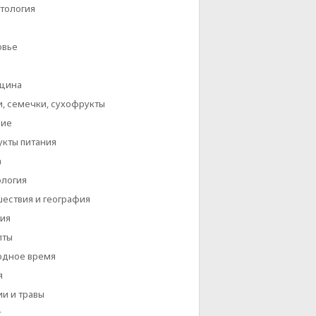
тология
овье
цина
, семечки, сухофрукты
ние
кты питания
а
ология
ествия и география
ия
пты
одное время
я
и и травы
т