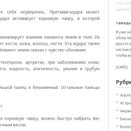
спорт
био
родители
е себя неуверенно, Притхиви-мудра может
мудра активирует корневую чакру, в которой
тамада
Я уже н
рмонизирует влияние элемента земли в теле. Из
области
т кости, кожа, волосы, ногти. Эта мудра также
просто к
частью 
Элемент земли связан с чувство обоняния.
чтобы в
теопорозе, артритах, при заболеваниях кожи,
{SAPE}
еть жадность, апатичность, уныние и грубую
Рубр
льшой палец и безымянный. Остальные пальцы
Альт
Астро
т.
Аюрв
я корневую чакру, можно быстро набрать вес
Биох
очным весом.
Боле