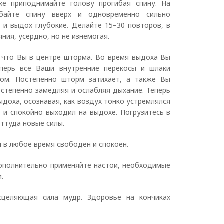
хе приподнимайте голову прогибая спину. На
ибайте спину вверх и одновременно сильно
 и выдох глубокие. Делайте 15–30 повторов, в
ния, усердно, но не изнемогая.
, что Вы в центре шторма. Во время выдоха Вы
еперь все Ваши внутренние перекосы и шлаки
ром. Постепенно шторм затихает, а также Вы
остепенно замедляя и ослабляя дыхание. Теперь
ыдоха, осознавая, как воздух тонко устремлялся
о и спокойно выходил на выдохе. Погрузитесь в
оттуда новые силы.
и в любое время свободен и спокоен.
Дополнительно применяйте настои, необходимые
.
сцеляющая сила мудр. Здоровье на кончиках