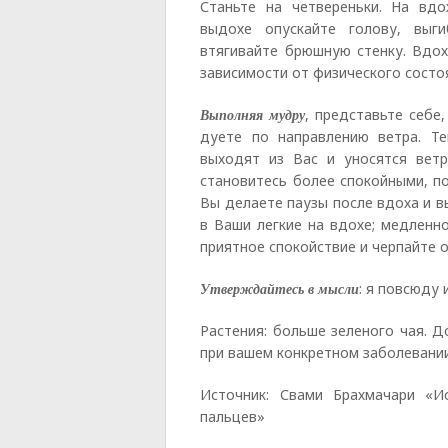
Станьте на четвереньки. На вдо
выдохе опускайте голову, выг
втягивайте брюшную стенку. Вдох
зависимости от физического состоя
Выполняя мудру
, представьте себе
дуете по направлению ветра. Т
выходят из Вас и уносятся вет
становитесь более спокойными, п
Вы делаете паузы после вдоха и в
в Ваши легкие на вдохе; медленн
приятное спокойствие и черпайте 
Утверждайтесь в мысли
: я повсюду 
Растения: больше зеленого чая. 
при вашем конкретном заболевании
Источник: Свами Брахмачари «И
пальцев»