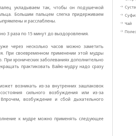
Суста
 палец укладываем так, чтобы он подушечкой
альца. Большим пальцем слегка придерживаем
Суфи
выпрямлены и расслаблены.
Чай
Поле
но 3 раза по 15 минут до выздоровления.
уже через несколько часов можно заметить
ия. При своевременном применении этой мудры
о. При хронических заболеваниях дополнительно
екращать практиковать Вайю-мудру надо сразу
ожет возникать из-за внутренних зашлаковок
 состояния сильного возбуждения или из-за
 Впрочем, возбуждение и сбой дыхательного
полнение к мудре можно применять следующее