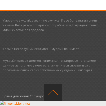
Умеренно вкушай, давая – не скупись, И все болезни выгониш
из тела. Весь разум собери и к Богу обратись; Наградой станет
мир и счастье без предела.
Только несведущий сердится – мудрый понимает
Мудрый человек должен понимать, что здоровье - это самое
ценное из того, что у него есть, и научиться справляться с
болезнями силой своих собственных суждений. Гиппократ.
Время для жизни
Copyright © 2016.