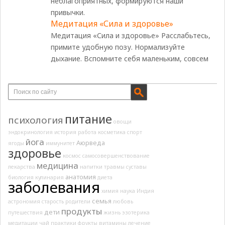
неблагоприятных, формируются наши
привычки.
Медитация «Сила и здоровье»
Медитация «Сила и здоровье» Расслабьтесь,
примите удобную позу. Нормализуйте
дыхание. Вспомните себя маленьким, совсем
питание
психология
овощи
эндокринология
история
работа
косметика
спорт
йога
Аюрведа
ягоды
иммунитет
здоровье
космос
самосовершенствование
медицина
лекарства
напитки
травмы
суставы
анатомия
биология
кулинария
диета
заболевания
химия
наука
Индия
семья
астрономия
старость
родители
любовь
продукты
дети
путешествия
жизнь
эзотерика
медитации
чай
практики
фрукты
витамины
лечение