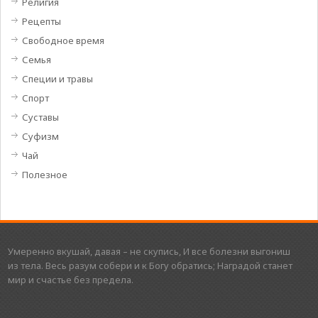
Религия
Рецепты
Свободное время
Семья
Специи и травы
Спорт
Суставы
Суфизм
Чай
Полезное
Умеренно вкушай, давая – не скупись, И все болезни выгониш
из тела. Весь разум собери и к Богу обратись; Наградой станет
мир и счастье без предела.