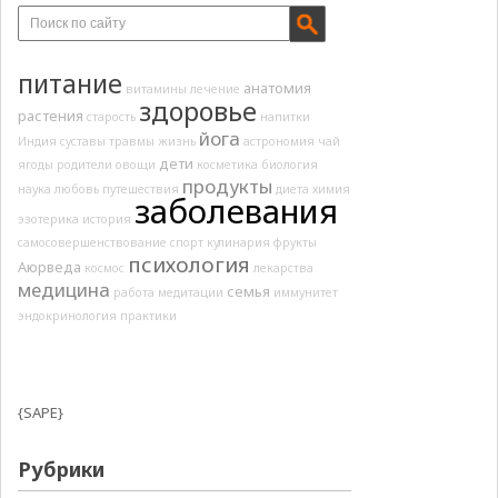
питание
анатомия
витамины
лечение
здоровье
растения
старость
напитки
йога
Индия
суставы
травмы
жизнь
астрономия
чай
дети
ягоды
родители
овощи
косметика
биология
продукты
наука
любовь
путешествия
диета
химия
заболевания
эзотерика
история
самосовершенствование
спорт
кулинария
фрукты
психология
Аюрведа
космос
лекарства
медицина
семья
работа
медитации
иммунитет
эндокринология
практики
{SAPE}
Рубрики