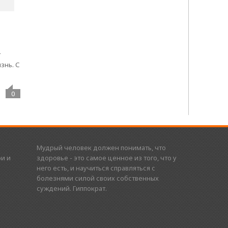
т
знь. С
0
Мудрый человек должен понимать, что
и и
здоровье - это самое ценное из того, что у
него есть, и научиться справляться с
болезнями силой своих собственных
суждений. Гиппократ.