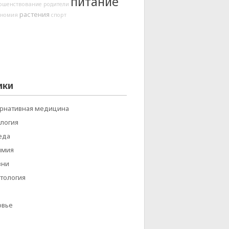
питание
ршенствование
родители
растения
ономия
спорт
ики
ернативная медицина
логия
еда
имия
зни
тология
овье