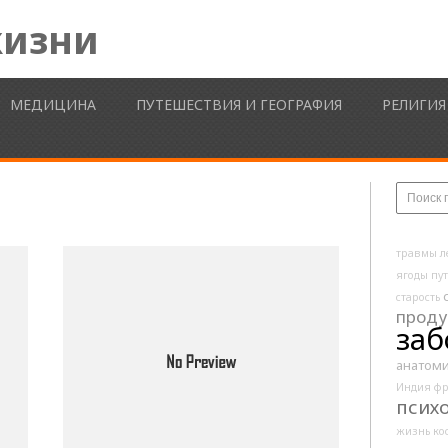
жизни
МЕДИЦИНА
ПУТЕШЕСТВИЯ И ГЕОГРАФИЯ
РЕЛИГИЯ
травмы
л
ягоды
пу
старость
проду
заб
анатом
Индия
фр
псих
жизнь
ко