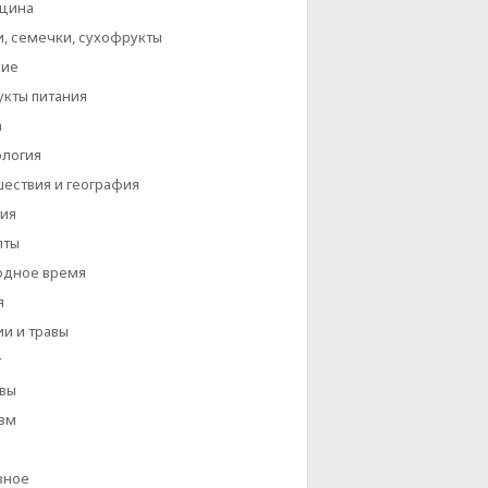
цина
, семечки, сухофрукты
ние
кты питания
а
ология
ествия и география
ия
пты
одное время
я
и и травы
т
вы
зм
зное