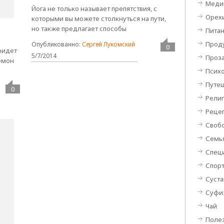
Меди
Йога не только называет препятствия, с
Орехи
которыми вы можете столкнуться на пути,
но также предлагает способы
Пита
Проду
Опубликованно:
Сергей Лукомский
0
ридет
5/7/2014
Проз
демон
Псих
Путеш
0
Религ
Реце
Своб
Семь
Специ
Спор
Суста
Суфи
Чай
Поле