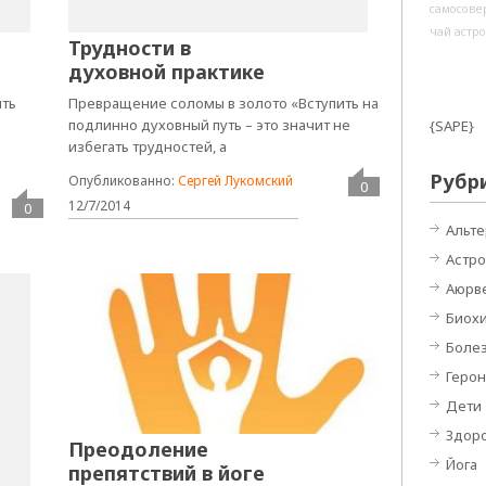
самосове
чай
астр
Трудности в
духовной практике
ыть
Превращение соломы в золото «Вступить на
:
подлинно духовный путь – это значит не
{SAPE}
избегать трудностей, а
Рубр
Опубликованно:
Сергей Лукомский
0
12/7/2014
0
Альт
Астро
Аюрв
Биох
Боле
Герон
Дети
Здор
Преодоление
Йога
препятствий в йоге