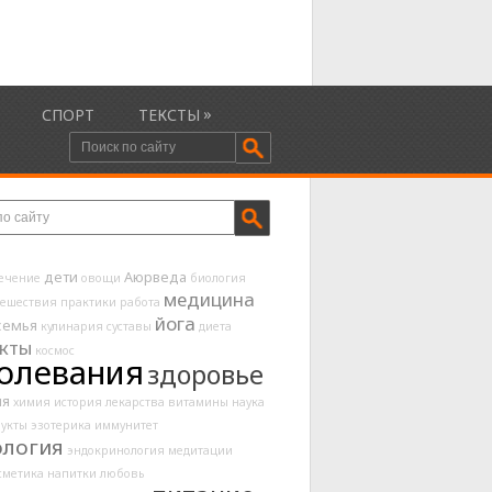
»
СПОРТ
ТЕКСТЫ
дети
Аюрведа
ечение
овощи
биология
медицина
тешествия
практики
работа
йога
семья
кулинария
суставы
диета
кты
космос
олевания
здоровье
ия
химия
история
лекарства
витамины
наука
укты
эзотерика
иммунитет
ология
эндокринология
медитации
сметика
напитки
любовь