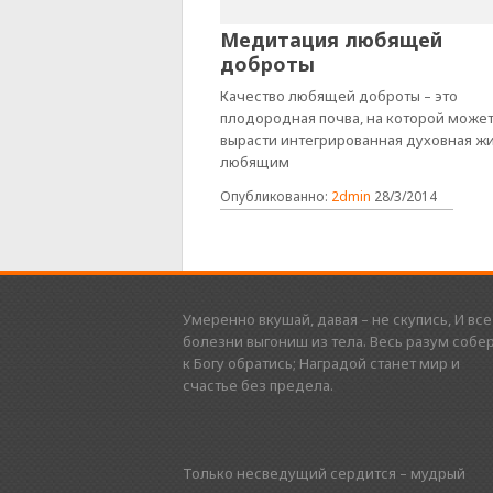
Медитация любящей
доброты
Качество любящей доброты – это
плодородная почва, на которой може
вырасти интегрированная духовная жи
любящим
Опубликованно:
2dmin
28/3/2014
Умеренно вкушай, давая – не скупись, И все
болезни выгониш из тела. Весь разум собер
к Богу обратись; Наградой станет мир и
счастье без предела.
Только несведущий сердится – мудрый