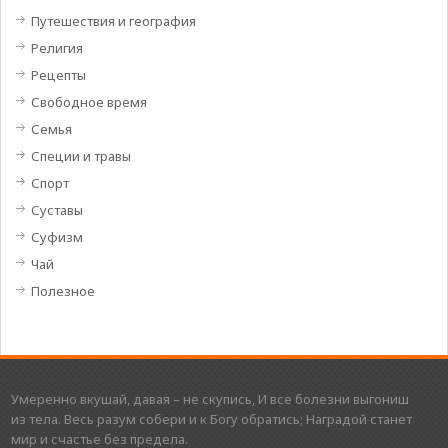
Путешествия и география
Религия
Рецепты
Свободное время
Семья
Специи и травы
Спорт
Суставы
Суфизм
Чай
Полезное
Умеренно вкушай, давая – не скупись, И все болезни выгониш
из тела. Весь разум собери и к Богу обратись; Наградой станет
мир и счастье без предела.