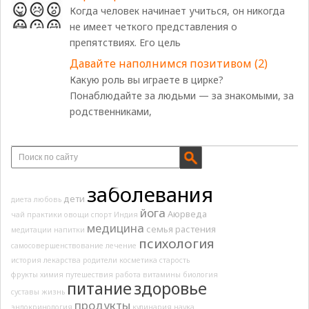
Когда человек начинает учиться, он никогда
не имеет четкого представления о
препятствиях. Его цель
Давайте наполнимся позитивом (2)
Какую роль вы играете в цирке?
Понаблюдайте за людьми — за знакомыми, за
родственниками,
заболевания
дети
диета
любовь
йога
Аюрведа
чай
практики
овощи
спорт
Индия
медицина
семья
растения
медитации
напитки
психология
самосовершенствование
лечение
история
лекарства
родители
косметика
старость
фрукты
химия
путешествия
работа
витамины
биология
питание
здоровье
суставы
жизнь
продукты
эндокринология
кулинария
наука