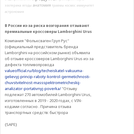
анатомия
эзотерика
ягоды
травмы
космос
иммунитет
астрономия
В России из-за риска возгорания отзывают
премиальные кроссоверы Lamborghini Urus
Компания "Фольксваген Груп Рус"
(официальный представитель бренда
Lamborghini на российском рынке) объявила
об отзыве кроссоверов Lamborghini Urus из-за
дефекта топливопровода
valueofficial.ru/blog/techeiskatel-vakuuma-
gelievyj-princip-raboty-kontrol-germetichnosti-
chuvstvitelnost-massspektrometricheskij-
analizator-portativnyj-poverka/
"Отзыву
подлежат 270 автомобилей Lamborghini Urus,
изготовленных в 2019 - 2020 годах, с VIN-
кодами согласно . Причина отзыва
транспортных средств: быстрора
{SAPE}