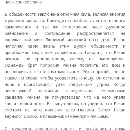
нас к спокойствию.
В обыденности заключена огромная сила, великая энергия
духовной зрелости. Приходит способность естественного
самолечения; и так же естественно наше духовное
равновесие и сострадание распространяется на
окружающий мир. Любимый японский поэт дзэн Рёкан
наполнял свою жизнь этим духом обыденности и
преображал тех, с кем соприкасался. Говорят, что Рёкан
никогда не проповедовал, никому не выговаривал.
Однажды брат попросил Рёкана посетить его дом и
поговорить с его беспутным сыном. Рёкан пришёл, но не
сказал ни слова, чтобы усовестить юношу. Он остался на
ночь и приготовился уйти следующим утром. Когда
непослушный племянник зашнуровывал соломенные
сандалии Рёкана, он почувствовал, что на него упала
капля тёплой воды. Взглянув вверх, он увидел, что Рёкан
смотрит на него полными слёз глазами. Затем Рёкан
вернулся домой, а племянник изменился к лучшему.
С духовной зрелостью растёт и углубляется наша