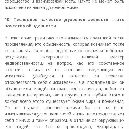
сообщество и взаимосвязанность. Ничто не может быть
исключено из нашей духовной жизни.
10. Последнее качество духовной зрелости – это
качество обыденности
В некоторых традициях это называется практикой после
просветления; это обыденность, которая возникает после
того, как угасли особые духовные состояния и побочные
результаты. Нисаргадатта, великий мастер
недвойственности, на вопрос, как его собственное
сознание отличается от сознания окружающих его
искателей, улыбнулся и ответил: «Я перестал
отождествлять себя с искателем». Да, продолжал он, он
обычно сидит и ждёт завтрака, ждёт ланча; да, он бывает
голоден и нетерпелив, как и другие; но в глубине этого и
вокруг всего этого существует океан мира и понимания.
Он не бывает захвачен какими бы то ни было
изменившимися условиями своей жизни, не отождествляет
себя с ними; и таким образом, в отличие от окружающих
его людей, что бы ни происходило, Нисаргадатта