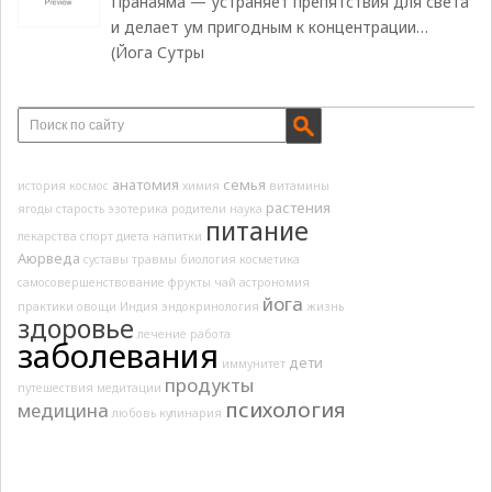
Пранаяма — устраняет препятствия для света
и делает ум пригодным к концентрации…
(Йога Сутры
анатомия
семья
история
космос
химия
витамины
растения
ягоды
старость
эзотерика
родители
наука
питание
лекарства
спорт
диета
напитки
Аюрведа
суставы
травмы
биология
косметика
самосовершенствование
фрукты
чай
астрономия
йога
практики
овощи
Индия
эндокринология
жизнь
здоровье
лечение
работа
заболевания
дети
иммунитет
продукты
путешествия
медитации
психология
медицина
любовь
кулинария