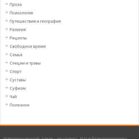
Проза
Психология
Путешествия и география
Религия
Рецепты
Свободное время
Семья
Специи и травы
Спорт
Суставы
Суфизм
Чай
Полезное
Умеренно вкушай, давая – не скупись, И все болезни выгониш