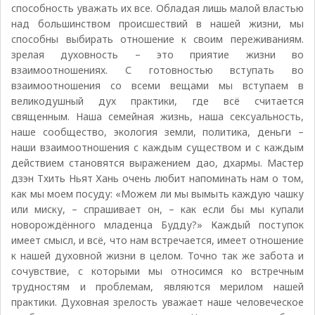
способность уважать их все. Обладая лишь малой властью
над большинством происшествий в нашей жизни, мы
способны выбирать отношение к своим переживаниям.
зрелая духовность – это приятие жизни во
взаимоотношениях. С готовностью вступать во
взаимоотношения со всеми вещами мы вступаем в
великодушный дух практики, где всё считается
священным. Наша семейная жизнь, наша сексуальность,
наше сообщество, экология земли, политика, деньги –
наши взаимоотношения с каждым существом и с каждым
действием становятся выражением дао, дхармы. Мастер
дзэн Тхить Ньят Хань очень любит напоминать нам о том,
как мы моем посуду: «Можем ли мы вымыть каждую чашку
или миску, – спрашивает он, – как если бы мы купали
новорождённого младенца Будду?» Каждый поступок
имеет смысл, и всё, что нам встречается, имеет отношение
к нашей духовной жизни в целом. Точно так же забота и
сочувствие, с которыми мы относимся ко встречным
трудностям и проблемам, являются мерилом нашей
практики. Духовная зрелость уважает наше человеческое