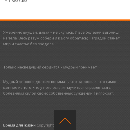
Полезное
Умеренно вкушай, давая – не скупись, И все болезни выгониш
из тела. Весь разум собери и к Богу обратись; Наградой станет
мир и счастье без предела.
Только несведущий сердится – мудрый понимает
Мудрый человек должен понимать, что здоровье - это самое
ценное из того, что у него есть, и научиться справляться с
болезнями силой своих собственных суждений. Гиппократ.
Время для жизни
Copyright © 2016.