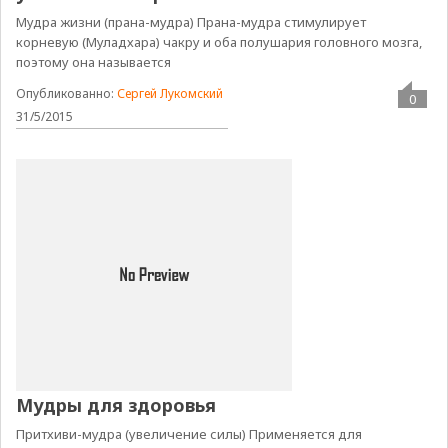
Мудра жизни (прана-мудра) Прана-мудра стимулирует
корневую (Муладхара) чакру и оба полушария головного мозга,
поэтому она называется
Опубликованно:
Сергей Лукомский
0
31/5/2015
Мудры для здоровья
Притхиви-мудра (увеличение силы) Применяется для