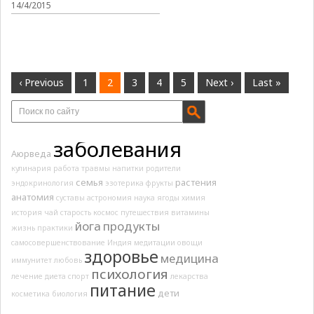
14/4/2015
‹ Previous
1
2
3
4
5
Next ›
Last »
заболевания
Аюрведа
кулинария
работа
травмы
напитки
родители
семья
растения
эндокринология
эзотерика
фрукты
анатомия
суставы
астрономия
наука
ягоды
химия
история
чай
старость
космос
путешествия
витамины
йога
продукты
жизнь
практики
самосовершенствование
Индия
медитации
овощи
здоровье
медицина
иммунитет
любовь
психология
лечение
диета
спорт
лекарства
питание
дети
косметика
биология