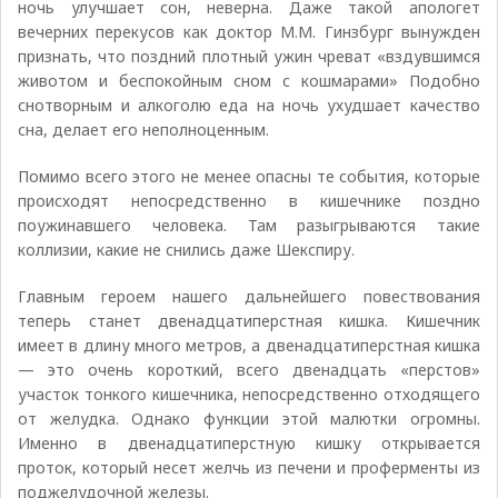
ночь улучшает сон, неверна. Даже такой апологет
вечерних перекусов как доктор М.М. Гинзбург вынужден
признать, что поздний плотный ужин чреват «вздувшимся
животом и беспокойным сном с кошмарами» Подобно
снотворным и алкоголю еда на ночь ухудшает качество
сна, делает его неполноценным.
Помимо всего этого не менее опасны те события, которые
происходят непосредственно в кишечнике поздно
поужинавшего человека. Там разыгрываются такие
коллизии, какие не снились даже Шекспиру.
Главным героем нашего дальнейшего повествования
теперь станет двенадцатиперстная кишка. Кишечник
имеет в длину много метров, а двенадцатиперстная кишка
— это очень короткий, всего двенадцать «перстов»
участок тонкого кишечника, непосредственно отходящего
от желудка. Однако функции этой малютки огромны.
Именно в двенадцатиперстную кишку открывается
проток, который несет желчь из печени и проферменты из
поджелудочной железы.