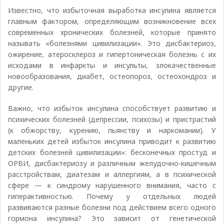
Известно, что избыточная выработка инсулина является
главным фактором, определяющим возникновение всех
современных хронических болезней, которые принято
называть «болезнями цивилизации». Это дисбактериоз,
ожирение, атеросклероз и гипертоническая болезнь с их
исходами в инфаркты и инсульты, злокачественные
новообразования, диабет, остеопороз, остеохондроз и
другие.
Важно, что избыток инсулина способствует развитию и
психических болезней (депрессии, психозы) и пристрастий
(к обжорству, курению, пьянству и наркомании). У
маленьких детей избыток инсулина приводит к развитию
детских болезней цивилизации»: бесконечных простуд и
ОРВИ, дисбактериозу и различным желудочно-кишечным
расстройствам, диатезам и аллергиям, а в психической
сфере — к синдрому нарушенного внимания, часто с
гиперактивностью. Почему у отдельных людей
развиваются разные болезни под действием всего одного
гормона инсулина? Это зависит от генетической