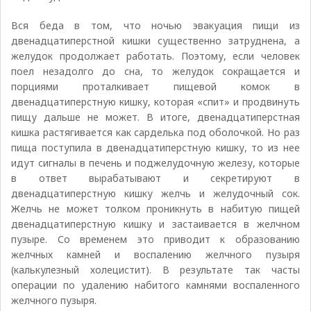
Вся беда в том, что ночью эвакуация пищи из
двенадцатиперстной кишки существенно затруднена, а
желудок продолжает работать. Поэтому, если человек
поел незадолго до сна, то желудок сокращается и
порциями проталкивает пищевой комок в
двенадцатиперстную кишку, которая «спит» и продвинуть
пищу дальше не может. В итоге, двенадцатиперстная
кишка растягивается как сарделька под оболочкой. Но раз
пища поступила в двенадцатиперстную кишку, то из нее
идут сигналы в печень и поджелудочную железу, которые
в ответ вырабатывают и секретируют в
двенадцатиперстную кишку желчь и желудочный сок.
Желчь не может толком проникнуть в набитую пищей
двенадцатиперстную кишку и застаивается в желчном
пузыре. Со временем это приводит к образованию
желчных камней и воспалению желчного пузыря
(калькулезный холецистит). В результате так часты
операции по удалению набитого камнями воспаленного
желчного пузыря.