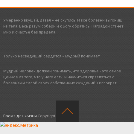
Умеренно вкушай, давая – не скупись, И все болезни выгониш
из тела. Весь разум собери и к Богу обратись; Наградой станет
мир и счастье без предела.
Только несведущий сердится – мудрый понимает
Мудрый человек должен понимать, что здоровье - это самое
ценное из того, что у него есть, и научиться справляться с
болезнями силой своих собственных суждений. Гиппократ.
Время для жизни
Copyright © 2016.