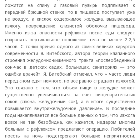
ложится на спину и газовый пузырь подплывает к
передней брюшной стенке, то в пищевод поступает уже
не воздух, а кислое содержимое желудка, вызывающее
изжогу, повреждение слизистой оболочки пищевода.
Именно из-за опасности рефлюкса после еды следует
сохранять вертикальное положение тела не менее 2-2,5
часов. С точки зрения одного из самых великих хирургов
современности Я. Витебского, автора теории клапанного
строения желудочно-кишечного тракта «послеобеденный
сон-час в детских садах, больницах, санаториях — это
ошибка врачей». Я. Витебский отмечал, что » часто люди
перед сном едят немного, но все равно страдают изжогой.
Это связано с тем, что объем пищи в желудке может
существенно увеличиваться за счет пищеварительных
соков (слюна, желудочный сок), а в итоге существенно
повышается внутрижелудочное давление». В последние
годы накапливается все больше данных о том, что изжога
вовсе не так безобидна, как кажется, недаром многим
больным с рефлюксом предлагают операцию. Любителей
поесть на ночь подстерегают большие неприятности.