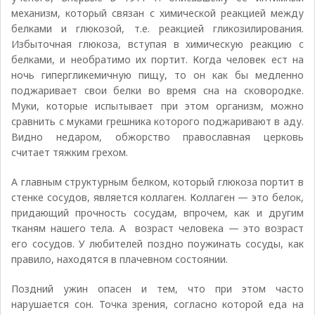
механизм, который связан с химической реакцией между
белками и глюкозой, т.е. реакцией гликозилирования.
Избыточная глюкоза, вступая в химическую реакцию с
белками, и необратимо их портит. Когда человек ест на
ночь гипергликемичную пищу, то он как бы медленно
поджаривает свои белки во время сна на сковородке.
Муки, которые испытывает при этом организм, можно
сравнить с муками грешника которого поджаривают в аду.
Видно недаром, обжорство православная церковь
считает тяжким грехом.
А главным структурным белком, который глюкоза портит в
стенке сосудов, является коллаген. Коллаген — это белок,
придающий прочность сосудам, впрочем, как и другим
тканям нашего тела. А возраст человека — это возраст
его сосудов. У любителей поздно поужинать сосуды, как
правило, находятся в плачевном состоянии.
Поздний ужин опасен и тем, что при этом часто
нарушается сон. Точка зрения, согласно которой еда на