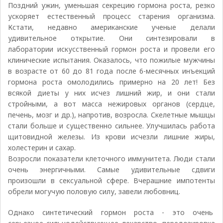
Поздний ужин, уменьшая секрецию гормона роста, резко
ускоряет естественный процесс старения организма.
Кстати, недавно американские ученые делали
удивительное открытие. Они синтезировали в
лаборатории искусственный гормон роста и провели его
клинические испытания. Оказалось, что пожилые мужчины
в возрасте от 60 до 81 года после 6-месячных инъекций
гормона роста омолодились примерно на 20 лет! Без
всякой диеты у них исчез лишний жир, и они стали
стройными, а вот масса нежировых органов (сердце,
печень, мозг и др.), напротив, возросла. Скелетные мышцы
стали больше и существенно сильнее. Улучшилась работа
щитовидной железы. Из крови исчезли лишние жиры,
холестерин и сахар.
Возросли показатели клеточного иммунитета. Люди стали
очень энергичными. Самые удивительные сдвиги
произошли в сексуальной сфере. Вчерашние импотенты
обрели могучую половую силу, завели любовниц.
Однако синтетический гормон роста - это очень