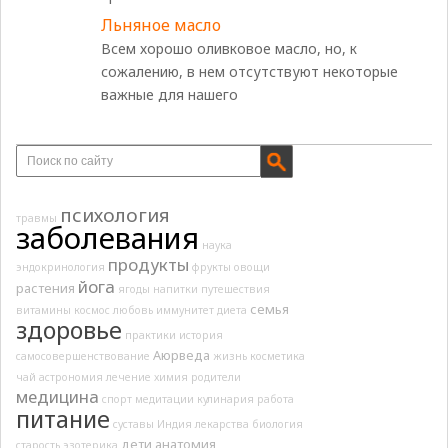
Льняное масло
Всем хорошо оливковое масло, но, к
сожалению, в нем отсутствуют некоторые
важные для нашего
психология
травмы
заболевания
наука
продукты
эндокринология
фрукты
овощи
йога
растения
ягоды
напитки
путешествия
семья
витамины
космос
любовь
иммунитет
диета
здоровье
практики
история
Аюрведа
самосовершенствование
жизнь
косметика
чай
астрономия
лечение
химия
родители
медицина
спорт
медитации
кулинария
работа
питание
суставы
Индия
лекарства
биология
дети
анатомия
старость
эзотерика