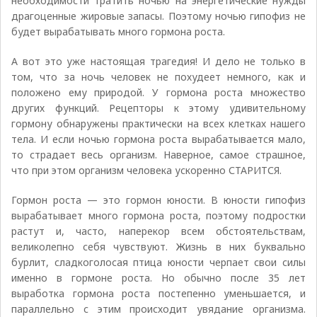
необходимости тратить ночью на энергетические нужды
драгоценные жировые запасы. Поэтому ночью гипофиз не
будет вырабатывать много гормона роста.
А вот это уже настоящая трагедия! И дело не только в
том, что за ночь человек не похудеет немного, как и
положено ему природой. У гормона роста множество
других функций. Рецепторы к этому удивительному
гормону обнаружены практически на всех клетках нашего
тела. И если ночью гормона роста вырабатывается мало,
то страдает весь организм. Наверное, самое страшное,
что при этом организм человека ускоренно СТАРИТСЯ.
Гормон роста — это гормон юности. В юности гипофиз
вырабатывает много гормона роста, поэтому подростки
растут и, часто, наперекор всем обстоятельствам,
великолепно себя чувствуют. Жизнь в них буквально
бурлит, сладкоголосая птица юности черпает свои силы
именно в гормоне роста. Но обычно после 35 лет
выработка гормона роста постепенно уменьшается, и
параллельно с этим происходит увядание организма.