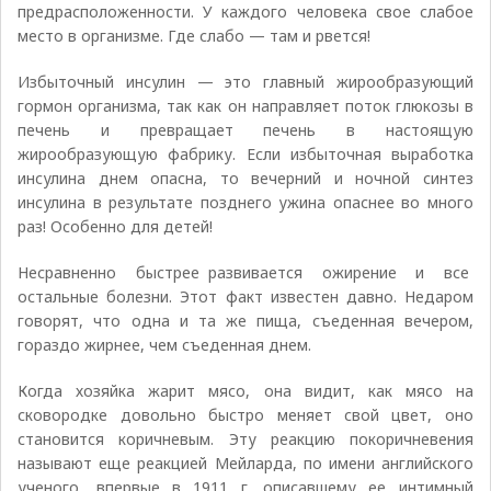
предрасположенности. У каждого человека свое слабое
место в организме. Где слабо — там и рвется!
Избыточный инсулин — это главный жирообразующий
гормон организма, так как он направляет поток глюкозы в
печень и превращает печень в настоящую
жирообразующую фабрику. Если избыточная выработка
инсулина днем опасна, то вечерний и ночной синтез
инсулина в результате позднего ужина опаснее во много
раз! Особенно для детей!
Несравненно быстрее развивается ожирение и все
остальные болезни. Этот факт известен давно. Недаром
говорят, что одна и та же пища, съеденная вечером,
гораздо жирнее, чем съеденная днем.
Когда хозяйка жарит мясо, она видит, как мясо на
сковородке довольно быстро меняет свой цвет, оно
становится коричневым. Эту реакцию покоричневения
называют еще реакцией Мейларда, по имени английского
ученого, впервые в 1911 г. описавшему ее интимный