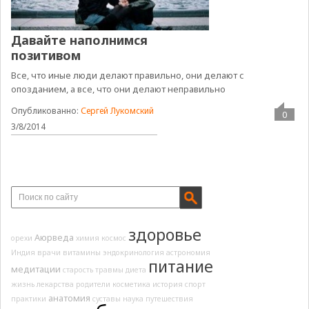
Давайте наполнимся
позитивом
Все, что иные люди делают правильно, они делают с
опозданием, а все, что они делают неправильно
Опубликованно:
Сергей Лукомский
0
3/8/2014
здоровье
Аюрведа
орехи
химия
космос
Индия
врачи
витамины
эндокринология
астрономия
питание
медитации
старость
травмы
диета
жизнь
лекарства
родители
косметика
история
спорт
анатомия
практики
суставы
наука
путешествия