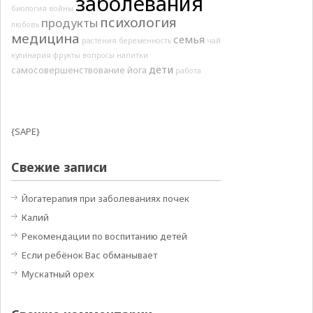
заболевания
биология
войны
психология
продукты
любовь
медицина
семья
растения
беременность
чай
кулинария
фрукты
вопросы
напитки
дети
самосовершенствование
йога
работа
{SAPE}
Свежие записи
Йогатерапия при заболеваниях почек
Калий
Рекомендации по воспитанию детей
Если ребёнок Вас обманывает
Мускатный орех