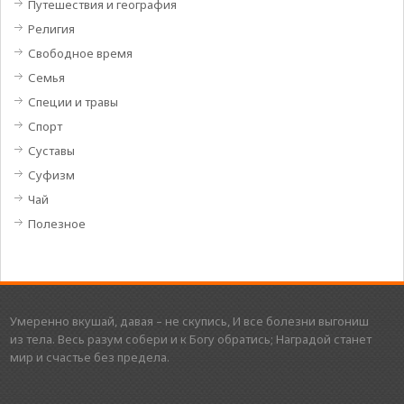
Путешествия и география
Религия
Свободное время
Семья
Специи и травы
Спорт
Суставы
Суфизм
Чай
Полезное
Умеренно вкушай, давая – не скупись, И все болезни выгониш
из тела. Весь разум собери и к Богу обратись; Наградой станет
мир и счастье без предела.